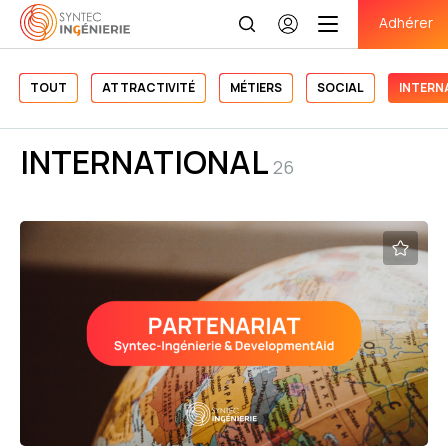
Adhérer
Se
connecter
Accueil
>
International
TOUT
ATTRACTIVITÉ
MÉTIERS
SOCIAL
INTERN
INTERNATIONAL
26