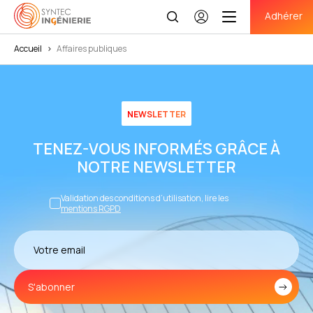
Adhérer
Se
connecter
Accueil
>
Affaires publiques
NEWSLETTER
TENEZ-VOUS INFORMÉS GRÂCE À
NOTRE NEWSLETTER
Validation des conditions d’utilisation, lire les
mentions RGPD
S'abonner