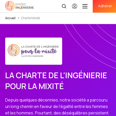
Adhérer
Se
connecter
Accueil
>
Charte Mixité
LA CHARTE DE L’INGÉNIERIE
POUR LA MIXITÉ
Depuis quelques décennies, notre société a parcouru
un long chemin en faveur de l’égalité entre les femmes
et les hommes. Pourtant, des déséquilibres persistent.