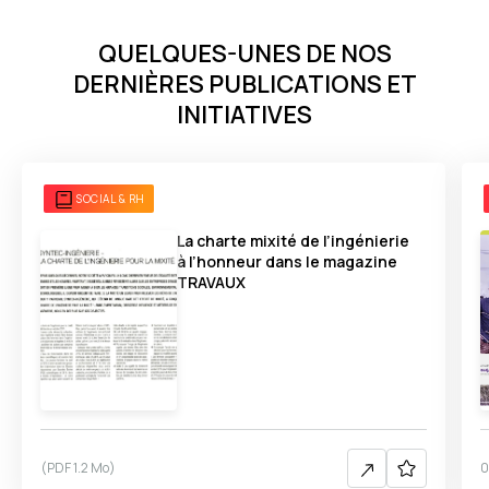
QUELQUES-UNES DE NOS
DERNIÈRES PUBLICATIONS ET
INITIATIVES
SOCIAL & RH
La charte mixité de l’ingénierie
à l’honneur dans le magazine
TRAVAUX
(
PDF
1.2 Mo
)
0