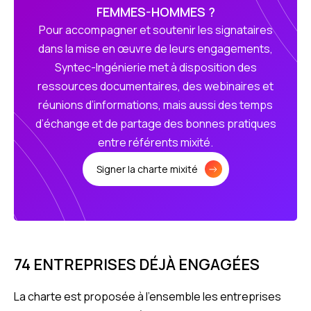
FEMMES-HOMMES ?
Pour accompagner et soutenir les signataires
dans la mise en œuvre de leurs engagements,
Syntec-Ingénierie met à disposition des
ressources documentaires, des webinaires et
réunions d’informations, mais aussi des temps
d’échange et de partage des bonnes pratiques
entre référents mixité.
Signer la charte mixité
74 ENTREPRISES DÉJÀ ENGAGÉES
La charte est proposée à l’ensemble les entreprises