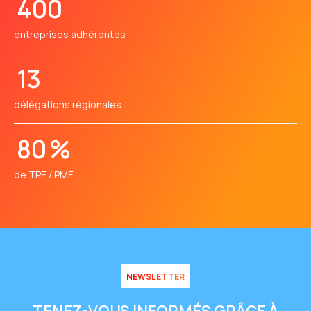
400
entreprises adhérentes
13
délégations régionales
80
%
de TPE / PME
NEWSLETTER
TENEZ-VOUS INFORMÉS GRÂCE À