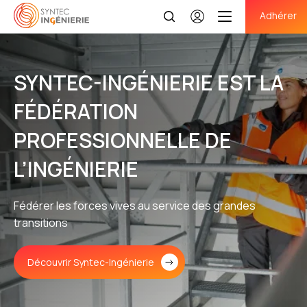
Adhérer
Se
connecter
SYNTEC-INGÉNIERIE EST LA
FÉDÉRATION
PROFESSIONNELLE DE
L’INGÉNIERIE
Fédérer les forces vives au service des grandes
transitions
Découvrir Syntec-Ingénierie