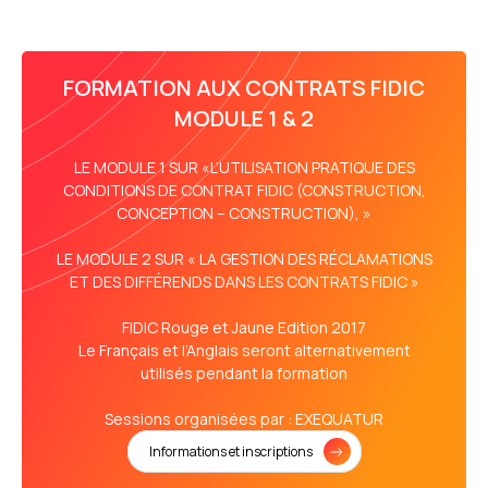
FORMATION AUX CONTRATS FIDIC
MODULE 1 & 2
LE MODULE 1 SUR «L’UTILISATION PRATIQUE DES
CONDITIONS DE CONTRAT FIDIC (CONSTRUCTION,
CONCEPTION – CONSTRUCTION), »
LE MODULE 2 SUR « LA GESTION DES RÉCLAMATIONS
ET DES DIFFÉRENDS DANS LES CONTRATS FIDIC »
FIDIC Rouge et Jaune Edition 2017
Le Français et l’Anglais seront alternativement
utilisés pendant la formation
Sessions organisées par : EXEQUATUR
Informations et inscriptions