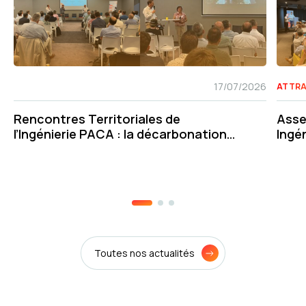
17/07/2026
ATTRA
Rencontres Territoriales de
Asse
l’Ingénierie PACA : la décarbonation
Ingén
des transports au cœur des débats à
écha
Marseille
Toutes nos actualités