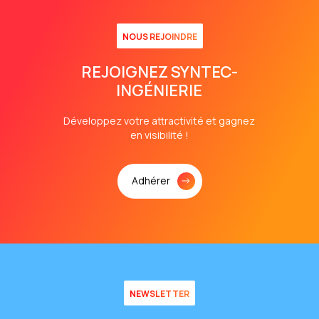
NOUS REJOINDRE
REJOIGNEZ SYNTEC-
INGÉNIERIE
Développez votre attractivité et gagnez
en visibilité !
Adhérer
NEWSLETTER