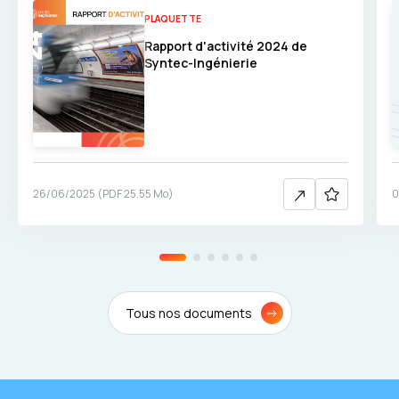
PLAQUETTE
Rapport d'activité 2024 de
Syntec-Ingénierie
26/06/2025
(
PDF
25.55 Mo
)
0
Tous nos documents