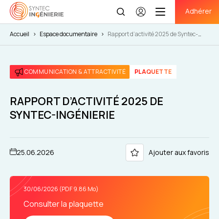
Adhérer
Se
connecter
Accueil
>
Espace documentaire
>
Rapport d’activité 2025 de Syntec-
Ingénierie
COMMUNICATION & ATTRACTIVITÉ
PLAQUETTE
RAPPORT D’ACTIVITÉ 2025 DE
SYNTEC-INGÉNIERIE
25.06.2026
Ajouter aux favoris
30/06/2026 (PDF 9.86 Mo)
Consulter la plaquette