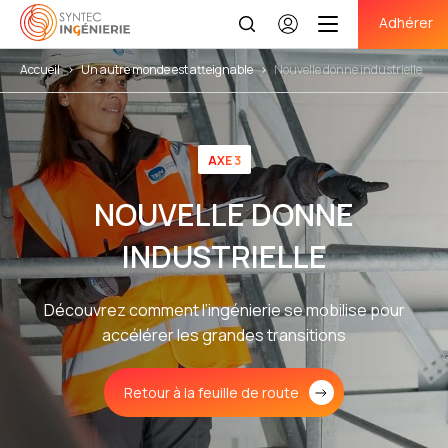
Adhérer
Se
connecter
Accueil
>
Un autre monde est atteignable
>
Nouvelle donne industrielle
AXE 3
NOUVELLE DONNE
INDUSTRIELLE
Découvrez comment l’ingénierie se mobilise pour
accélérer les grandes transitions
Retour à la feuille de route