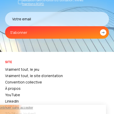
Validation des conditions d’utilisation, lire les
mentions RGPD
S'abonner
SITE
Vraiment tout, le jeu
Vraiment tout, le site d’orientation
Convention collective
À propos
YouTube
LinkedIn
CONTACT
22-28 rue Joubert