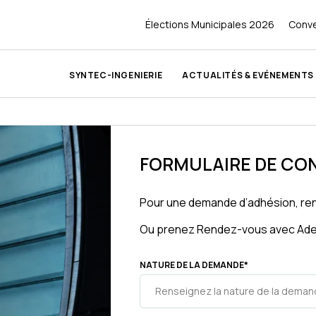
Élections Municipales 2026
Conve
SYNTEC-INGENIERIE
ACTUALITÉS & EVÉNEMENTS
Découvrir Syntec-Ingénierie
Ingé’2030
nnaître
tés
ivité et recrutement
Nos missions
Meet'ingé
ire
 des évènements
es et Partenaires
FORMULAIRE DE CO
Notre gouvernance
Relations écoles
uille de route
tional
Équipe permanente
Pour une demande d’adhésion, re
Bonne conduite, déontologie,
rtes
ue
Ou prenez Rendez-vous avec Adel
Nos statuts
et formation
ACTUALITÉ
NATURE DE LA DEMANDE
*
Syntec-Ingénierie publie 
d’Activité 2025