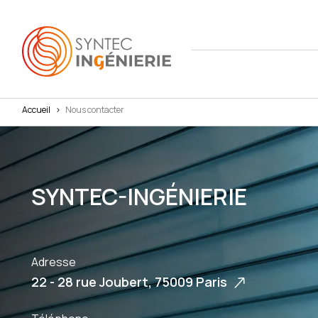
Accueil
>
Nous contacter
Nous co
Actuali
Attract
L'annua
Agenda
Avantag
SYNTEC-INGÉNIERIE
Notre fe
Presse
Interna
Nos cha
Juridiq
Social 
Adresse
22 - 28 rue Joubert, 75009 Paris