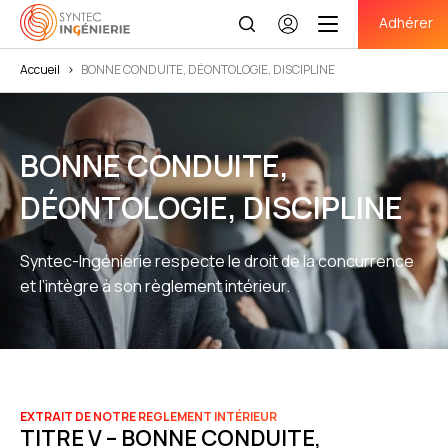
Adhérer
Se
connecter
Accueil
>
BONNE CONDUITE, DÉONTOLOGIE, DISCIPLINE
BONNE CONDUITE,
DÉONTOLOGIE, DISCIPLINE
Syntec-Ingénierie respecte le droit de la concurrence
et l’intègre à son règlement intérieur.
EXTRAIT DE NOTRE REGLEMENT INTÉRIEUR
TITRE V – BONNE CONDUITE,