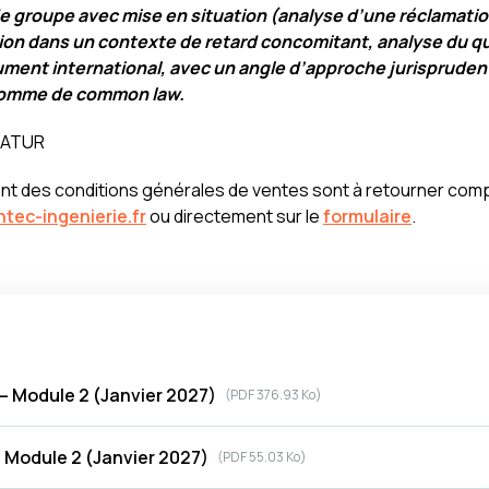
de groupe avec mise en situation (analyse d’une réclamati
ion dans un contexte de retard concomitant, analyse du q
ment international, avec un angle d’approche jurisprudenti
il comme de common law.
QUATUR
ment des conditions générales de ventes sont à retourner com
ntec-ingenierie.fr
ou directement sur le
formulaire
.
– Module 2 (Janvier 2027)
(
PDF
376.93 Ko)
 – Module 2 (Janvier 2027)
(
PDF
55.03 Ko)