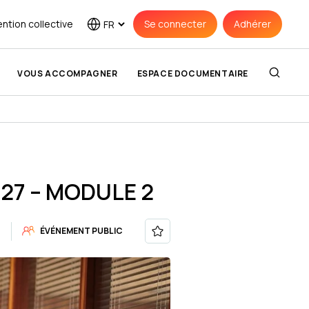
ntion collective
Se connecter
Adhérer
VOUS ACCOMPAGNER
ESPACE DOCUMENTAIRE
LA CONVENTION
COLLECTIVE
NOS ADHÉRENTS
SYNTEC
L’annuaire des membres
27 – MODULE 2
Convention Collective Syntec
est applicable aux salariés des
 discipline
Bureaux d'Études Techniques,
des Cabinets d'Ingénieurs-
9
ÉVÉNEMENT PUBLIC
Conseils et des Sociétés de
25.06.2026
26.06.2026
ACTUALITÉ
Conseils.
son Rapport
Assemblée générale 2026 de
Syntec-Ingénierie : une journée riche