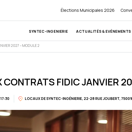
Élections Municipales 2026
Conve
SYNTEC-INGENIERIE
ACTUALITÉS & EVÉNEMENTS
NVIER 2027 – MODULE 2
Découvrir Syntec-Ingénierie
Ingé’2030
nnaître
tés
ivité et recrutement
Nos missions
Meet'ingé
ire
 des évènements
es et Partenaires
Notre gouvernance
Relations écoles
 CONTRATS FIDIC JANVIER 20
uille de route
tional
Équipe permanente
Bonne conduite, déontologie,
rtes
ue
 17:30
LOCAUX DE SYNTEC-INGÉNIERIE, 22-28 RUE JOUBERT, 7500
Nos statuts
et formation
ACTUALITÉ
Syntec-Ingénierie publie 
d’Activité 2025