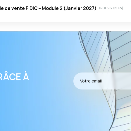
e de vente FIDIC – Module 2 (Janvier 2027)
(
PDF
96.05 Ko)
RÂCE À