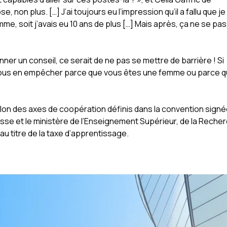
e, non plus. […] J’ai toujours eu l’impression qu’il a fallu que je
mme, soit j’avais eu 10 ans de plus […] Mais après, ça ne se pa
nner un conseil, ce serait de ne pas se mettre de barrière ! Si
va vous en empêcher parce que vous êtes une femme ou parce 
elon des axes de coopération définis dans la convention sign
nesse et le ministère de l’Enseignement Supérieur, de la Reche
au titre de la taxe d’apprentissage.