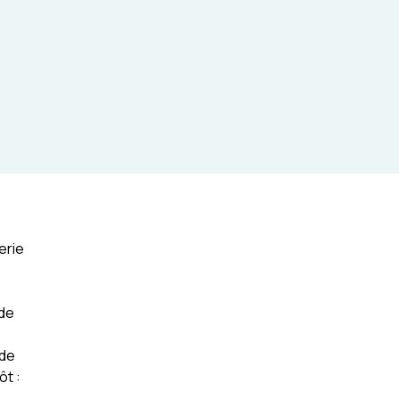
en échanges et en décisions
erie
 de
 de
ôt :