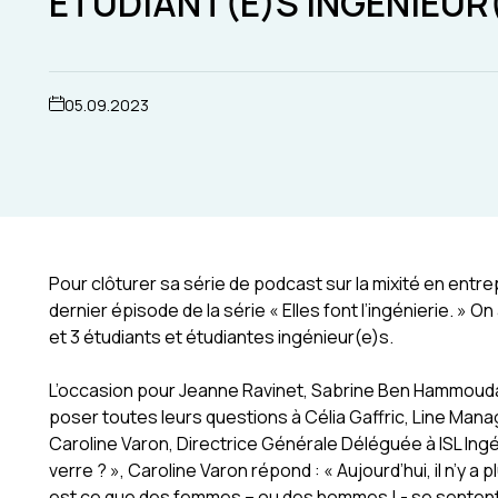
ÉTUDIANT(E)S INGÉNIEUR
05.09.2023
Pour clôturer sa série de podcast sur la mixité en entrep
dernier épisode de la série « Elles font l’ingénierie. » 
et 3 étudiants et étudiantes ingénieur(e)s.
L’occasion pour Jeanne Ravinet, Sabrine Ben Hammouda e
poser toutes leurs questions à Célia Gaffric, Line Mana
Caroline Varon, Directrice Générale Déléguée à ISL Ing
verre ? », Caroline Varon répond : « Aujourd’hui, il n’y a 
est ce que des femmes – ou des hommes ! - se sentent ca