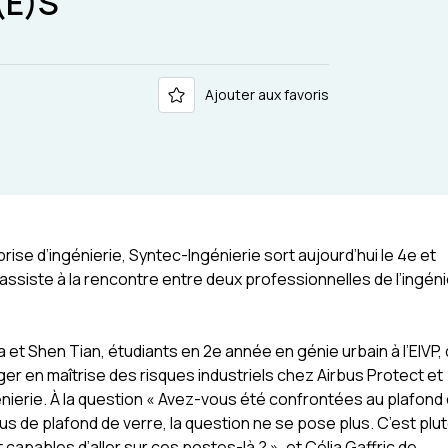
(E)S
Ajouter aux favoris
rise d’ingénierie, Syntec-Ingénierie sort aujourd’hui le 4e et
On assiste à la rencontre entre deux professionnelles de l’ingéni
t Shen Tian, étudiants en 2e année en génie urbain à l’EIVP,
ger en maîtrise des risques industriels chez Airbus Protect et
énierie. À la question « Avez-vous été confrontées au plafond
plus de plafond de verre, la question ne se pose plus. C’est plut
pables d’aller sur ces postes-là ? », et Célia Gaffric de