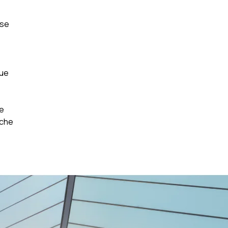
sse
que
ée
rche