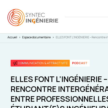
Accueil
>
Espace documentaire
>
ELLES FONT L’INGÉNIERIE – Rencontre in
Nous co
Actuali
Attract
L'annua
Agenda
Avantag
COMMUNICATION & ATTRACTIVITÉ
PODCAST
Notre fe
Presse
Interna
Nos cha
Juridiq
ELLES FONT L’INGÉNIERIE –
RENCONTRE INTERGÉNÉR
Social 
ENTRE PROFESSIONNELLE