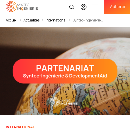
Adhérer
Se
connecter
Accueil
>
Actualités
>
International
>
Syntec-Ingénierie
et DevelopmentAid : un partenariat au service du développement
international de nos adhérents
INTERNATIONAL