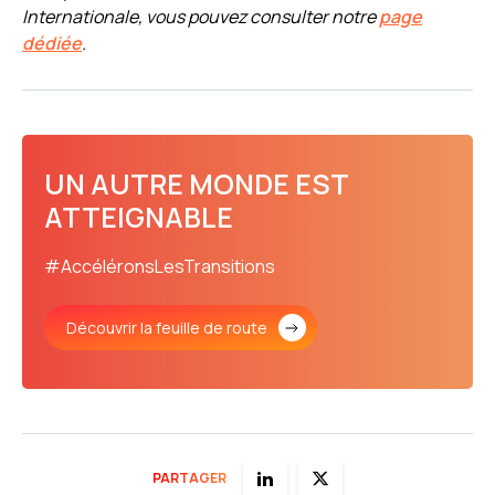
Internationale, vous pouvez consulter notre
page
dédiée
.
UN AUTRE MONDE EST
ATTEIGNABLE
#AccéléronsLesTransitions
Découvrir la feuille de route
PARTAGER