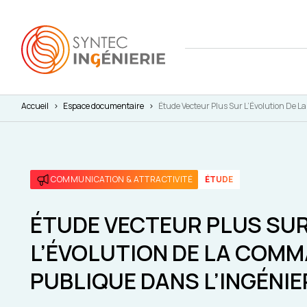
Accueil
>
Espace documentaire
>
Étude Vecteur Plus Sur L’Évolution De 
Nous co
Actuali
Attract
L'annua
Agenda
Avantag
COMMUNICATION & ATTRACTIVITÉ
ÉTUDE
Notre fe
Presse
Interna
Nos cha
Juridiq
ÉTUDE VECTEUR PLUS SU
L’ÉVOLUTION DE LA COM
Social 
PUBLIQUE DANS L’INGÉNIE