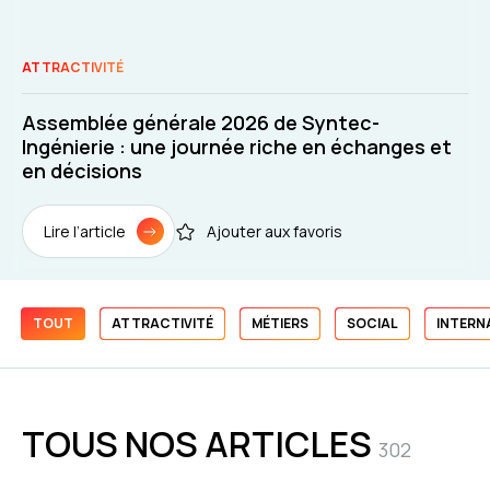
ATTRACTIVITÉ
Assemblée générale 2026 de Syntec-
Ingénierie : une journée riche en échanges et
en décisions
Lire l’article
Ajouter aux favoris
TOUT
ATTRACTIVITÉ
MÉTIERS
SOCIAL
INTERN
TOUS NOS ARTICLES
302