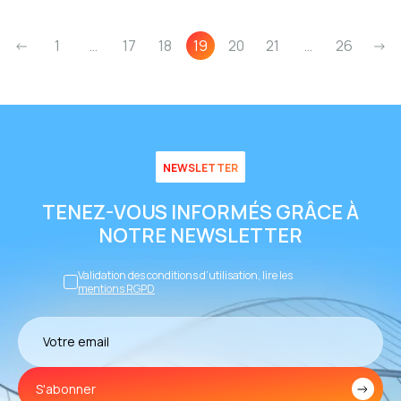
<-
1
…
17
18
19
20
21
…
26
->
NEWSLETTER
TENEZ-VOUS INFORMÉS GRÂCE À
NOTRE NEWSLETTER
Validation des conditions d’utilisation, lire les
mentions RGPD
S'abonner