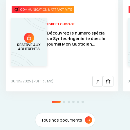
COMMUNICATION & ATTRACTIVITÉ
LIVRE ET OUVRAGE
Découvrez le numéro spécial
de Syntec-Ingénierie dans le
journal Mon Quotidien
RÉSERVÉ AUX
ADHÉRENTS
Découvertes !
06/05/2025
(
PDF
1.35 Mo
)
0
Tous nos documents