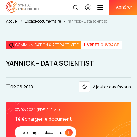
Adhérer
Se
connecter
Accueil
>
Espace documentaire
>
Yannick – Data scientist
COMMUNICATION & ATTRACTIVITÉ
LIVRE ET OUVRAGE
YANNICK – DATA SCIENTIST
02.06.2018
Ajouter aux favoris
07/02/2024 (PDF 12.12 Mo)
Télécharger le document
Télécharger le document