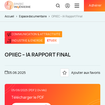
Adhérer
Se
connecter
Accueil
>
Espace documentaire
>
OPIIEC – IA Rapport Final
COMMUNICATION & ATTRACTIVITÉ
INDUSTRIE & ÉNERGIE
ÉTUDE
OPIIEC – IA RAPPORT FINAL
05.06.2025
Ajouter aux favoris
05/06/2025 (PDF 2.04 Mo)
Télécharger le PDF