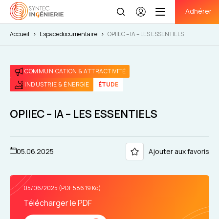
Adhérer
Se
connecter
Accueil
>
Espace documentaire
>
OPIIEC – IA – LES ESSENTIELS
COMMUNICATION & ATTRACTIVITÉ
INDUSTRIE & ÉNERGIE
ÉTUDE
OPIIEC – IA – LES ESSENTIELS
05.06.2025
Ajouter aux favoris
05/06/2025 (PDF 586.19 Ko)
Télécharger le PDF