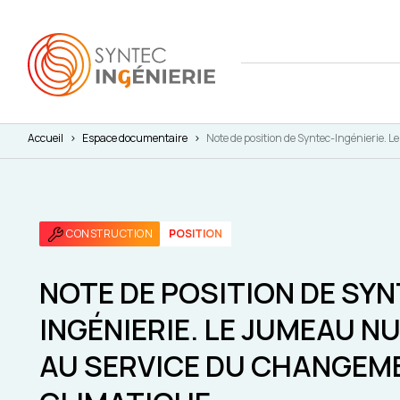
Accueil
>
Espace documentaire
>
Note de position de Syntec-Ingénierie.
Nous co
Actuali
Attract
L'annua
Agenda
Avantag
CONSTRUCTION
POSITION
Notre fe
Presse
Interna
Nos cha
Juridiq
NOTE DE POSITION DE SYN
INGÉNIERIE. LE JUMEAU 
Social 
AU SERVICE DU CHANGEM