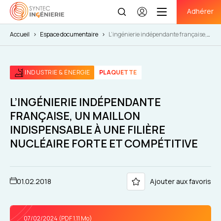
Adhérer
Se
connecter
Accueil
>
Espace documentaire
>
L’ingénierie indépendante française,
un maillon indispensable à une filière nucléaire forte et compétitive
INDUSTRIE & ÉNERGIE
PLAQUETTE
L’INGÉNIERIE INDÉPENDANTE
FRANÇAISE, UN MAILLON
INDISPENSABLE À UNE FILIÈRE
NUCLÉAIRE FORTE ET COMPÉTITIVE
01.02.2018
Ajouter aux favoris
07/02/2024 (PDF 1.11 Mo)