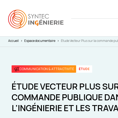
Accueil
>
Espace documentaire
>
Étude Vecteur Plus sur la commande publ
Nous co
Actuali
Attract
L'annua
Agenda
Avantag
COMMUNICATION & ATTRACTIVITÉ
ÉTUDE
Notre fe
Presse
Interna
Nos cha
Juridiq
ÉTUDE VECTEUR PLUS SUR
COMMANDE PUBLIQUE DA
Social 
L’INGÉNIERIE ET LES TRAV