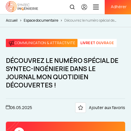
Adhérer
Se
connecter
Accueil
>
Espace documentaire
>
Découvrez le numéro spécial de
Syntec-Ingénierie dans le journal Mon Quotidien Découvertes !
COMMUNICATION & ATTRACTIVITÉ
LIVRE ET OUVRAGE
DÉCOUVREZ LE NUMÉRO SPÉCIAL DE
SYNTEC-INGÉNIERIE DANS LE
JOURNAL MON QUOTIDIEN
DÉCOUVERTES !
06.05.2025
Ajouter aux favoris