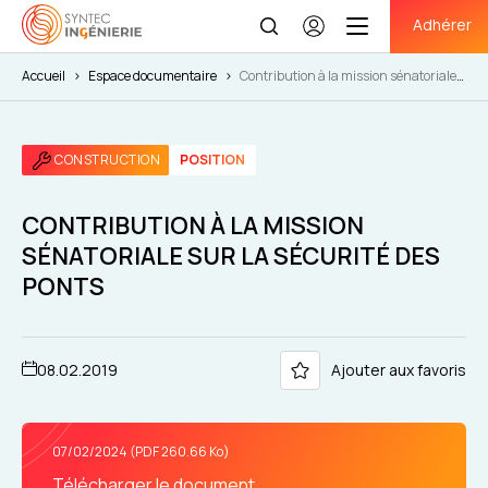
Adhérer
Se
connecter
Accueil
>
Espace documentaire
>
Contribution à la mission sénatoriale
sur la sécurité des ponts
CONSTRUCTION
POSITION
CONTRIBUTION À LA MISSION
SÉNATORIALE SUR LA SÉCURITÉ DES
PONTS
08.02.2019
Ajouter aux favoris
07/02/2024 (PDF 260.66 Ko)
Télécharger le document