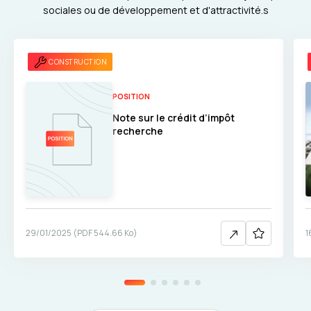
sociales ou de développement et d'attractivité.s
CONSTRUCTION
POSITION
Note sur le crédit d’impôt
recherche
29/01/2025
(
PDF
544.66 Ko
)
1