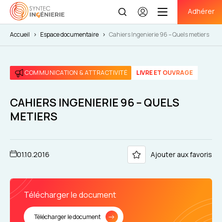
Adhérer
Se
connecter
Accueil
>
Espace documentaire
>
Cahiers Ingenierie 96 – Quels metiers
COMMUNICATION & ATTRACTIVITÉ
LIVRE ET OUVRAGE
CAHIERS INGENIERIE 96 – QUELS
METIERS
01.10.2016
Ajouter aux favoris
Télécharger le document
Télécharger le document