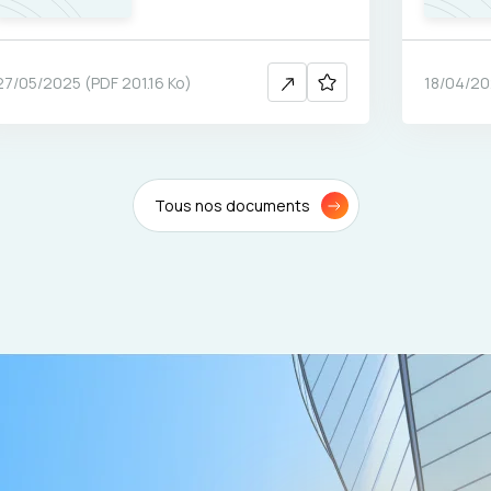
conférence « Ambition
France Transports »
27/05/2025
(
PDF
201.16 Ko
)
18/04/2
Tous nos documents