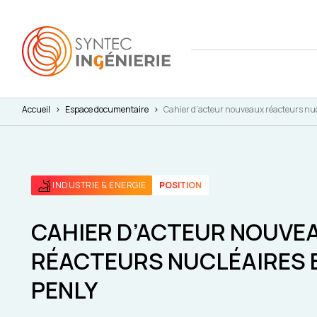
Accueil
>
Espace documentaire
>
Cahier d’acteur nouveaux réacteurs nucl
Nous co
Actuali
Attract
L'annua
Agenda
Avantag
INDUSTRIE & ÉNERGIE
POSITION
Notre fe
Presse
Interna
Nos cha
Juridiq
CAHIER D’ACTEUR NOUVE
RÉACTEURS NUCLÉAIRES 
Social 
PENLY