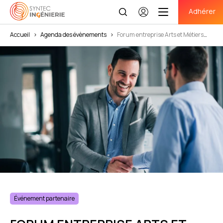
Adhérer
Se
connecter
Accueil
>
Agenda des évènements
>
Forum entreprise Arts et Métiers
Bordeaux
Événement partenaire