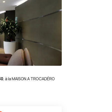
en échanges et en décisions
30
, à la MAISON.A TROCADÉRO