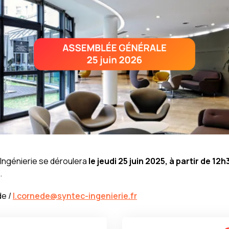
Ingénierie se déroulera
le jeudi 25 juin 2025, à partir de 12h
.
de /
l.cornede@syntec-ingenierie.fr