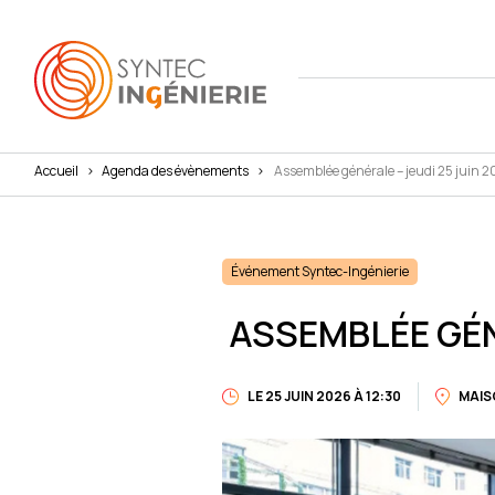
Accueil
>
Agenda des évènements
>
Assemblée générale – jeudi 25 juin 
Nous co
Actuali
Attract
L'annua
Agenda
Avantag
Événement Syntec-Ingénierie
Notre fe
Presse
Interna
ASSEMBLÉE GÉNÉ
Nos cha
Juridiq
LE 25 JUIN 2026 À 12:30
Social 
MAIS