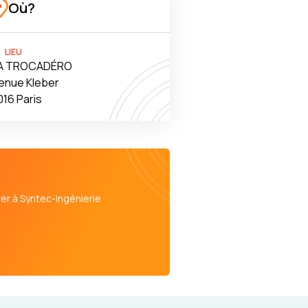
Où?
LIEU
A TROCADÉRO
venue Kleber
16 Paris
er à Syntec-Ingénierie