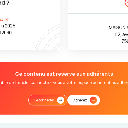
d ?
RAIRE
uin 2025
MAISON.
 12h30
112, a
750
Ce contenu est réservé aux adhérents
mble de l’article, connectez-vous à votre espace adhérent ou adhér
Se connecter
Adherez