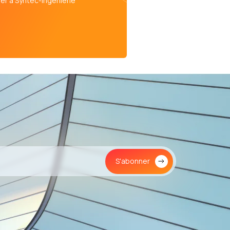
er à Syntec-Ingénierie
S'abonner