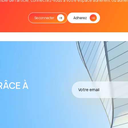
mble de l’article, connectez-vous à votre espace adhérent ou adhér
Se connecter
Adherez
RÂCE À