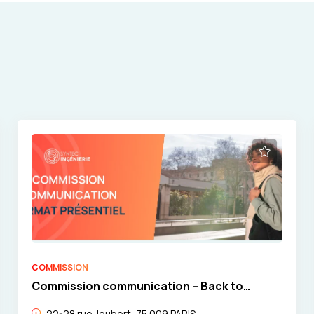
COMMISSION
Commission communication – Back to
school : « L’IA au service de la com ! » par
22-28 rue Joubert, 75 009 PARIS