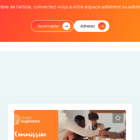
mble de l’article, connectez-vous à votre espace adhérent ou adhér
Se connecter
Adherez