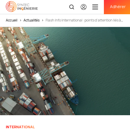
Adhérer
Se
connecter
Accueil
>
Actualités
>
Flash Info International : points d’attention liés à
la mobilité internationale
INTERNATIONAL