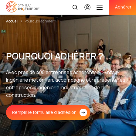
Adhérer
Se
connecter
Accueil
>
Pourquoi adhérer ?
POURQUOI ADHÉRER ?
Avec près de 400 entreprises adhérentes, Syntec-
Ingénierie met en lien, accompagne et représente les
entreprises d’ingénierie industrielles et de la
construction.
Remplir le formulaire d’adhésion