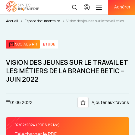
Adhérer
Se
connecter
Accueil
>
Espace documentaire
>
Vision des jeunes sur le travail et les
métiers de la branche BETIC – Juin 2022
SOCIAL & RH
ÉTUDE
VISION DES JEUNES SUR LE TRAVAIL ET
LES MÉTIERS DE LA BRANCHE BETIC –
JUIN 2022
01.06.2022
Ajouter aux favoris
07/02/2024 (PDF 6.82 Mo)
Télécharger le PDF