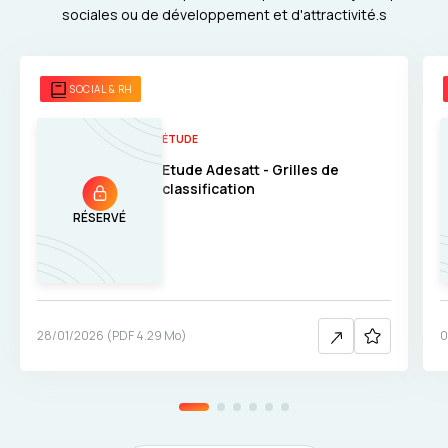
sociales ou de développement et d'attractivité.s
SOCIAL & RH
ÉTUDE
Etude Adesatt - Grilles de
classification
RÉSERVÉ
28/01/2026
(
PDF
4.29 Mo
)
0