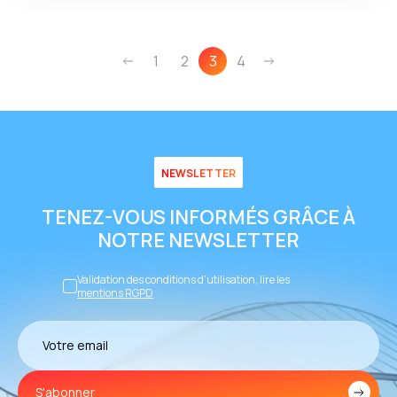
1
2
3
4
NEWSLETTER
TENEZ-VOUS INFORMÉS GRÂCE À
NOTRE NEWSLETTER
Validation des conditions d’utilisation, lire les
mentions RGPD
S'abonner