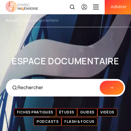
Adhérer
Se
connecter
Accueil
>
Espace documentaire
ESPACE DOCUMENTAIRE
FICHES PRATIQUES
ÉTUDES
GUIDES
VIDÉOS
PODCASTS
FLASH & FOCUS