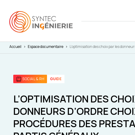
Accueil
>
Espace documentaire
>
L’optimisation des choix par les donneur
Nous co
Actuali
Attract
L'annua
Agenda
Avantag
SOCIAL & RH
GUIDE
Notre fe
Presse
Interna
Nos cha
Juridiq
L’OPTIMISATION DES CHOI
DONNEURS D’ORDRE CHOI
Social 
PROCÉDURES DES PRESTA