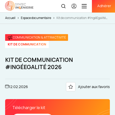
Adhérer
Se
connecter
Accueil
>
Espace documentaire
>
Kit de communication #IngéEgalité
2026
COMMUNICATION & ATTRACTIVITÉ
KIT DE COMMUNICATION
KIT DE COMMUNICATION
#INGÉEGALITÉ 2026
12.02.2026
Ajouter aux favoris
Télécharger le kit