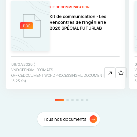
KIT DE COMMUNICATION
Kit de communication - Les
Rencontres de l'ingénierie
2026 SPÉCIAL FUTURLAB
09/07/2026
(
0
VND.OPENXMLFORMATS-
V
OFFICEDOCUMENT.WORDPROCESSINGML.DOCUMENT
O
15.23 Ko
)
5
Tous nos documents