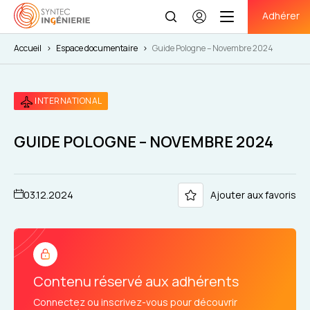
Adhérer
Se
connecter
Accueil
>
Espace documentaire
>
Guide Pologne – Novembre 2024
INTERNATIONAL
GUIDE POLOGNE – NOVEMBRE 2024
03.12.2024
Ajouter aux favoris
Contenu réservé aux adhérents
Connectez ou inscrivez-vous pour découvrir