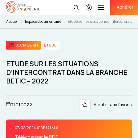
Adhérer
Se
connecter
Accueil
>
Espace documentaire
>
Etude sur les situations d’intercontrat
dans la branche BETIC – 2022
SOCIAL & RH
ÉTUDE
ETUDE SUR LES SITUATIONS
D’INTERCONTRAT DANS LA BRANCHE
BETIC – 2022
01.01.2022
Ajouter aux favoris
07/02/2024 (PDF 1.71 Mo)
Télécharger le PDF