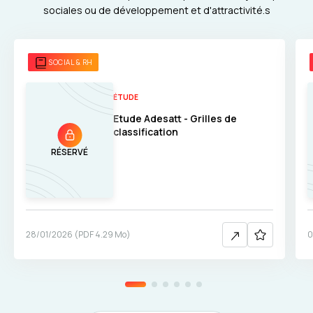
sociales ou de développement et d'attractivité.s
SOCIAL & RH
ÉTUDE
Etude Adesatt - Grilles de
classification
RÉSERVÉ
28/01/2026
(
PDF
4.29 Mo
)
0