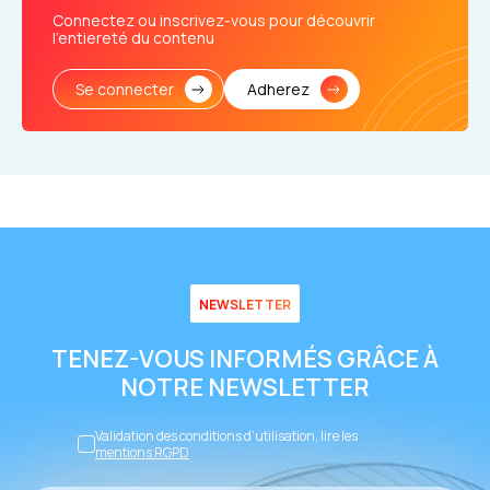
Connectez ou inscrivez-vous pour découvrir
l’entiereté du contenu
Se connecter
Adherez
NEWSLETTER
TENEZ-VOUS INFORMÉS GRÂCE À
NOTRE NEWSLETTER
Validation des conditions d’utilisation, lire les
mentions RGPD