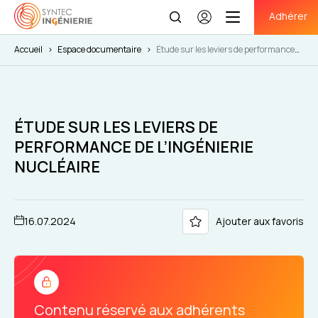
Adhérer
Se
connecter
Accueil
>
Espace documentaire
>
Étude sur les leviers de performance
de l’ingénierie nucléaire
ÉTUDE SUR LES LEVIERS DE
PERFORMANCE DE L’INGÉNIERIE
NUCLÉAIRE
16.07.2024
Ajouter aux favoris
Contenu réservé aux adhérents