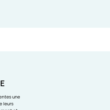
en échanges et en décisions
E
rentes une
e leurs