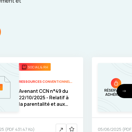
pement et
SOCIAL & RH
RESSOURCES CONVENTIONNELLES
Avenant CCN n°49 du
RÉSERVÉ AUX
ADHÉRENTS
22/10/2025 - Relatif à
la parentalité et aux
évènement familiaux
25
(
PDF
431.47 Ko
)
05/06/2025
(
PDF