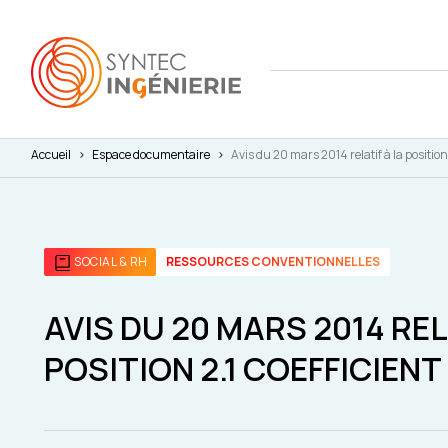
Accueil
>
Espace documentaire
>
Avis du 20 mars 2014 relatif à la position 
Nous co
Actuali
Attract
L'annua
Agenda
Avantag
SOCIAL & RH
RESSOURCES CONVENTIONNELLES
Notre fe
Presse
Interna
Nos cha
Juridiq
AVIS DU 20 MARS 2014 REL
POSITION 2.1 COEFFICIENT 
Social 