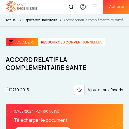
Adhérer
Se
connecter
Accueil
>
Espace documentaire
>
Accord relatif la complémentaire santé
SOCIAL & RH
RESSOURCES CONVENTIONNELLES
ACCORD RELATIF LA
COMPLÉMENTAIRE SANTÉ
07.10.2015
Ajouter aux favoris
07/02/2024 (PDF 160.56 Ko)
Télécharger le document