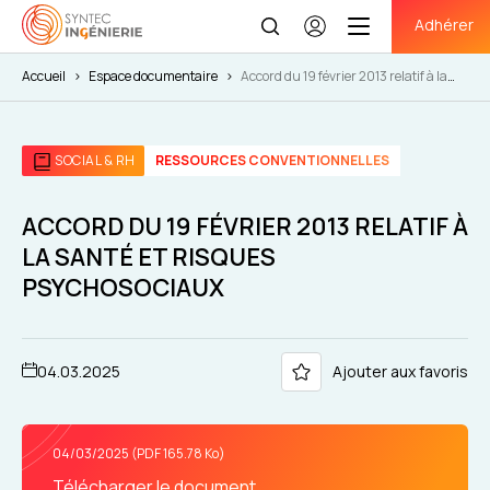
Adhérer
Se
connecter
Accueil
>
Espace documentaire
>
Accord du 19 février 2013 relatif à la
santé et risques psychosociaux
SOCIAL & RH
RESSOURCES CONVENTIONNELLES
ACCORD DU 19 FÉVRIER 2013 RELATIF À
LA SANTÉ ET RISQUES
PSYCHOSOCIAUX
04.03.2025
Ajouter aux favoris
04/03/2025 (PDF 165.78 Ko)
Télécharger le document