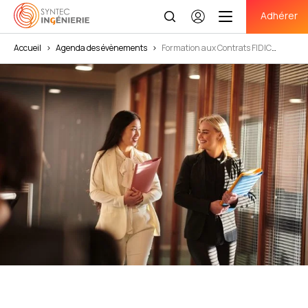
Adhérer
Se
connecter
Accueil
>
Agenda des évènements
>
Formation aux Contrats FIDIC
OCTOBRE 2026 – Module 1