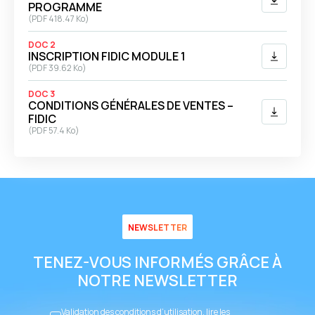
PROGRAMME
(
PDF
418.47 Ko)
DOC 2
INSCRIPTION FIDIC MODULE 1
(
PDF
39.62 Ko)
DOC 3
CONDITIONS GÉNÉRALES DE VENTES –
FIDIC
(
PDF
57.4 Ko)
NEWSLETTER
TENEZ-VOUS INFORMÉS GRÂCE À
NOTRE NEWSLETTER
Validation des conditions d’utilisation, lire les