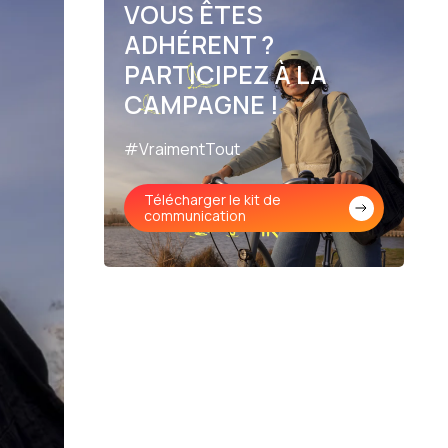
VOUS ÊTES
en échanges et en décisions
ADHÉRENT ?
PARTICIPEZ À LA
CAMPAGNE !
#VraimentTout
Télécharger le kit de
communication