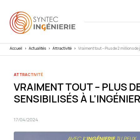
Accueil
>
Actualités
>
Attractivité
>
Vraiment tout – Plus de 2 millions de j
Nous co
Actuali
Attract
L'annua
Agenda
Avantag
ATTRACTIVITÉ
VRAIMENT TOUT – PLUS DE
Notre fe
Presse
Interna
SENSIBILISÉS À L’INGÉNIERI
Nos cha
Juridiq
Social 
17/04/2024