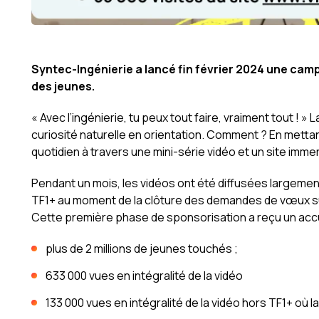
Syntec-Ingénierie a lancé fin février 2024 une cam
des jeunes.
« Avec l’ingénierie, tu peux tout faire, vraiment tout ! 
curiosité naturelle en orientation. Comment ? En mettant
quotidien à travers une mini-série vidéo et un site immer
Pendant un mois, les vidéos ont été diffusées largemen
TF1+ au moment de la clôture des demandes de vœux sur
Cette première phase de sponsorisation a reçu un accue
plus de 2 millions de jeunes touchés ;
633 000 vues en intégralité de la vidéo
133 000 vues en intégralité de la vidéo hors TF1+ où la