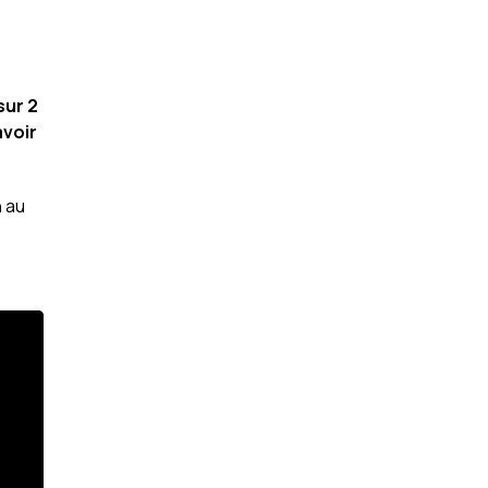
sur 2
avoir
n au