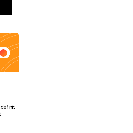
 définis
t