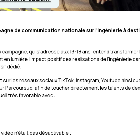
pagne de communication nationale sur l’ingénierie à dest
» La campagne, qui s’adresse aux 13-18 ans, entend transformer 
 en lumière l’impact positif des réalisations de l’ingénierie d
sif dédié.
t sur les réseaux sociaux TikTok, Instagram, Youtube ainsi qu
 Parcoursup, afin de toucher directement les talents de de
il très favorable avec :
 vidéo n’était pas désactivable ;