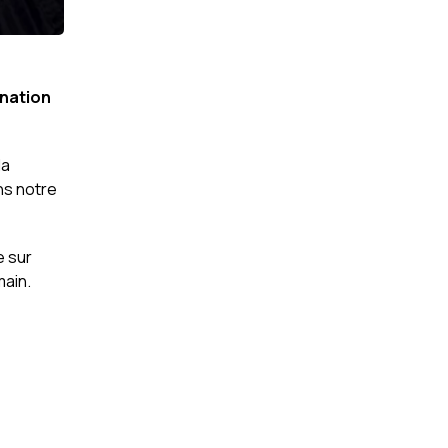
ination
la
ans notre
e sur
main.