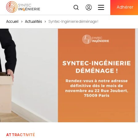
Adhérer
Se
connecter
Accueil
>
Actualités
>
Syntec-Ingénierie déménage !
ATTRACTIVITÉ