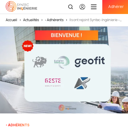
Adhérer
Se
connecter
Accueil
>
Actualités
>
- Adhérents
>
Ils ont rejoint Syntec-Ingénierie –
Novembre 2025
- ADHÉRENTS