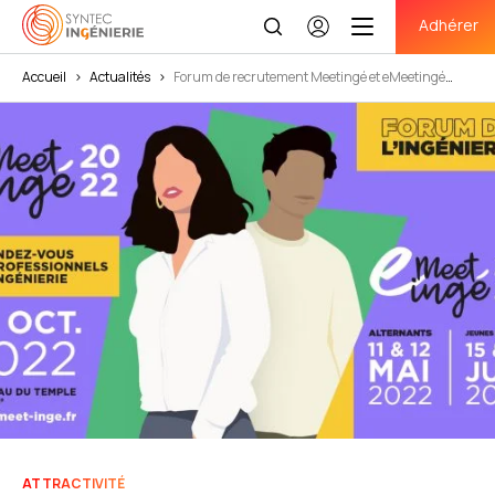
Adhérer
Se
connecter
Accueil
>
Actualités
>
Forum de recrutement Meetingé et eMeetingé
(virtuel) : les dates à retenir !
ATTRACTIVITÉ