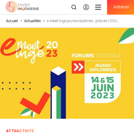
Adhérer
Se
connecter
Accueil
>
Actualités
>
e-Meet’ingé jeunes diplômés : près de 1 000
candidats à la rencontre des entreprises
ATTRACTIVITÉ