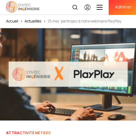
Adhérer
Se
connecter
Accueil
>
Actualités
>
25 mai : participez à notre webinaire PlayPlay
ATTRACTIVITÉ MÉTIERS