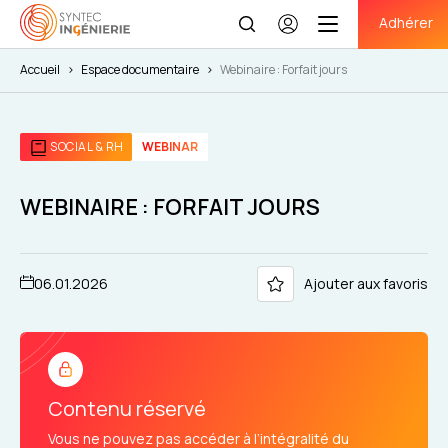
Adhérer
Se
connecter
Accueil
>
Espace documentaire
>
Webinaire : Forfait jours
SOCIAL & RH
WEBINAR
WEBINAIRE : FORFAIT JOURS
06.01.2026
Ajouter aux favoris
Contenu réservé
Vous ne pouvez pas accéder à l’intégralité du