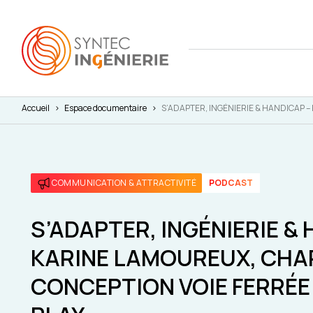
Accueil
>
Espace documentaire
>
S’ADAPTER, INGÉNIERIE & HANDICAP – Ka
Nous co
Actuali
Attract
L'annua
Agenda
Avantag
COMMUNICATION & ATTRACTIVITÉ
PODCAST
Notre fe
Presse
Interna
Nos cha
Juridiq
S’ADAPTER, INGÉNIERIE &
KARINE LAMOUREUX, CHA
Social 
CONCEPTION VOIE FERRÉE